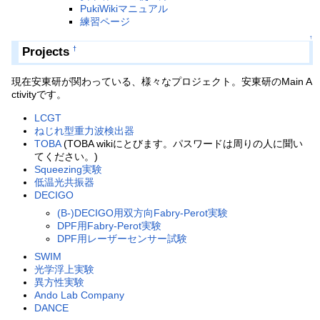
PukiWikiマニュアル
練習ページ
↑
Projects
†
現在安東研が関わっている、様々なプロジェクト。安東研のMain A
ctivityです。
LCGT
ねじれ型重力波検出器
TOBA
(TOBA wikiにとびます。パスワードは周りの人に聞い
てください。)
Squeezing実験
低温光共振器
DECIGO
(B-)DECIGO用双方向Fabry-Perot実験
DPF用Fabry-Perot実験
DPF用レーザーセンサー試験
SWIM
光学浮上実験
異方性実験
Ando Lab Company
DANCE