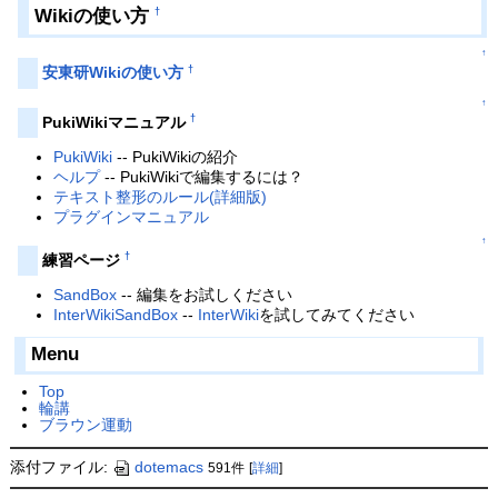
Wikiの使い方
†
↑
†
安東研Wikiの使い方
↑
†
PukiWikiマニュアル
PukiWiki
-- PukiWikiの紹介
ヘルプ
-- PukiWikiで編集するには？
テキスト整形のルール(詳細版)
プラグインマニュアル
↑
†
練習ページ
SandBox
-- 編集をお試しください
InterWikiSandBox
--
InterWiki
を試してみてください
Menu
Top
輪講
ブラウン運動
添付ファイル:
dotemacs
591件
[
詳細
]