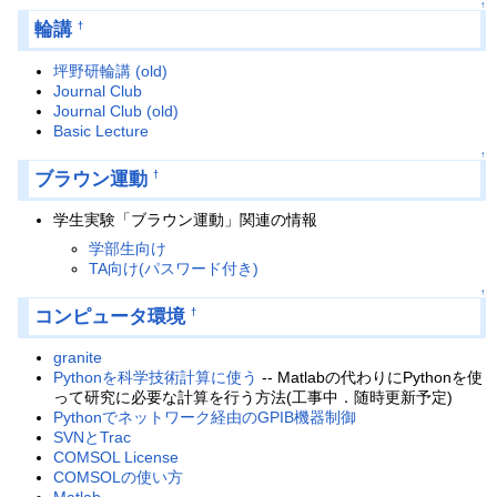
↑
輪講
†
坪野研輪講 (old)
Journal Club
Journal Club (old)
Basic Lecture
↑
ブラウン運動
†
学生実験「ブラウン運動」関連の情報
学部生向け
TA向け(パスワード付き)
↑
コンピュータ環境
†
granite
Pythonを科学技術計算に使う
-- Matlabの代わりにPythonを使
って研究に必要な計算を行う方法(工事中．随時更新予定)
Pythonでネットワーク経由のGPIB機器制御
SVNとTrac
COMSOL License
COMSOLの使い方