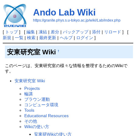
Ando Lab Wiki
https://granite.phys.s.u-tokyo.ac.jp/wiki/Lab/index.php
[
トップ
] [
編集
|
凍結
|
差分
|
バックアップ
|
添付
|
リロード
] [
新規
|
一覧
|
検索
|
最終更新
|
ヘルプ
|
ログイン
]
安東研究室 Wiki
†
このページは、安東研究室の様々な情報を整理するためのWikiで
す。
安東研究室 Wiki
Projects
輪講
ブラウン運動
コンピュータ環境
Tools
Educational Resources
その他
Wikiの使い方
安東研Wikiの使い方