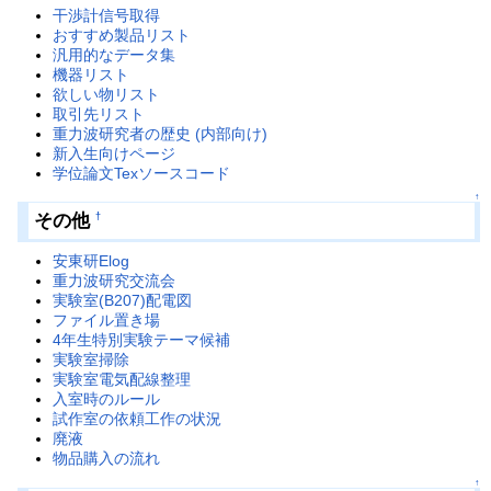
干渉計信号取得
おすすめ製品リスト
汎用的なデータ集
機器リスト
欲しい物リスト
取引先リスト
重力波研究者の歴史 (内部向け)
新入生向けページ
学位論文Texソースコード
↑
その他
†
安東研Elog
重力波研究交流会
実験室(B207)配電図
ファイル置き場
4年生特別実験テーマ候補
実験室掃除
実験室電気配線整理
入室時のルール
試作室の依頼工作の状況
廃液
物品購入の流れ
↑