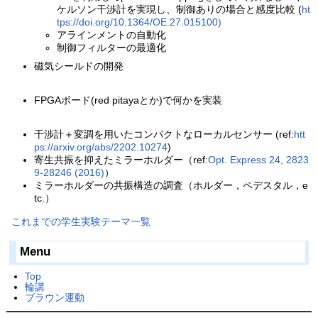
ケルソン干渉計を実現し、制御ありの場合と感度比較 (
ht
tps://doi.org/10.1364/OE.27.015100)
アラインメントの自動化
制御フィルターの最適化
磁気シールドの開発
FPGAボード(red pitayaとか)で何かを実装
干渉計＋変調を用いたコンパクトなローカルセンサー (ref:
htt
ps://arxiv.org/abs/2202.10274
)
寄生共振を抑えたミラーホルダー（ref:
Opt. Express 24, 2823
9-28246 (2016)
）
ミラーホルダーの共振構造の調査（ホルダー，ペデスタル，e
tc.）
これまでの学生実験テーマ一覧
Menu
Top
輪講
ブラウン運動