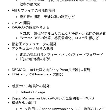
効率の最大化
A軸サファイアの可能性検討
複屈折の測定、干渉効率の測定など
OMCの開発
KAGRA+の感度を考える
MCMC、遺伝的アルゴリズムなどを使った感度の最適化
Extreme RSEの計算、感度最適化、ロスの影響など
輻射圧アクチュエータの開発
アクチュエータ雑音の低減
電流の読み取りとフィードバック/フィードフォワード
抵抗の熱雑音の低減
DECIGOに向けた双方向Fabry-Perot共振器 [→長野]
LISAレベルのPhase meterの開発
感度のいい地震計の開発
Roberts Linkage
Digital Micromirror Deviceを用いた全空間モードWFS
機械学習の応用
MLを利用してphase unwrappingをして、制御なしマイ