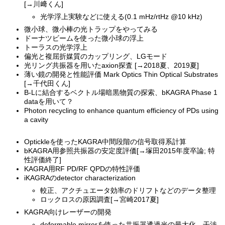
[→川﨑くん]
光学浮上実験などに使える(0.1 mHz/rtHz @10 kHz)
微小球、微小棒の光トラップをやってみる
ドーナツビームを使った微小球の浮上
トーラスの光学浮上
偏光と複屈折媒質のカップリング、LGモード
光リング共振器を用いたaxion探査 [→2018夏、2019夏]
薄い鏡の開発と性能評価 Mark Optics Thin Optical Substrates
[→千代田くん]
B-Lに結合するベクトル場暗黒物質の探索、bKAGRA Phase 1
dataを用いて？
Photon recycling to enhance quantum efficiency of PDs using
a cavity
Optickleを使ったKAGRA中間段階の信号取得系計算
bKAGRA用参照共振器の安定度評価[→塚田2015年度卒論; 特
性評価終了]
KAGRA用RF PD/RF QPDの特性評価
iKAGRAのdetector characterization
較正、アクチュエータ効率のドリフトなどのデータ整理
ロックロスの原因調査[→宮崎2017夏]
KAGRA向けレーザーの開発
deformable mirrorを使った共振器透過光の最大化、干渉