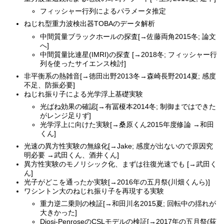
フィッシャー行列によるパラメータ推定
ねじれ型重力波検出器TOBAのデータ解析
中間質量ブラックホールの探査[→佐藤両角2015冬; 論文
へ]
中間質量比連星(IMRI)の探査 [→2018冬; フィッシャー行
列を使ったサイエンス検討]
非平衡系の熱雑音[→徳田出野2013冬→森崎長野2014夏; 感度
不足、防振必要]
ねじれ振り子による光学浮上基礎実験
光ばね効果の確認[→有冨榎本2014冬; 制御まではできた
がレンジ足りず]
光学浮上に向けた実験[→桑原くん2015年度修論 →和田
くん]
光速の異方性実験の無線化[→Jake; 感度が出ないので原因究
明必要 →武田くん、酒井くん]
異方性実験のモノリシック化、まずは往復光速でも [→武田く
ん]
光子がどこを通ったか実験[→2016年の五月祭(川畑くんら)]
ワシントン大のねじれ振り子を再現する実験
重力逆二乗則の検証[→和田川名2015夏; 回転中の揺れが
大きかった]
Diosi-PenroseのCSLモデルの検証[→2017年の五月祭(荻