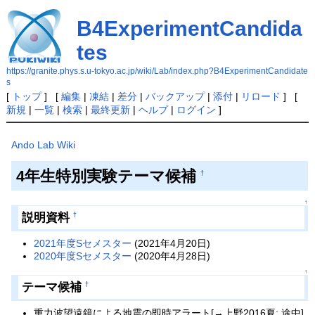
B4ExperimentCandida
tes
https://granite.phys.s.u-tokyo.ac.jp/wiki/Lab/index.php?B4ExperimentCandidate
s
[
トップ
] [
編集
|
凍結
|
差分
|
バックアップ
|
添付
|
リロード
] [
新規
|
一覧
|
検索
|
最終更新
|
ヘルプ
|
ログイン
]
Ando Lab Wiki
4年生特別実験テーマ候補
†
↑
説明資料
†
2021年度Sセメスター
(2021年4月20日)
2020年度Sセメスター
(2020年4月28日)
↑
テーマ候補
†
重力波望遠鏡による地震の即時アラート[→上野2016夏; 途中]