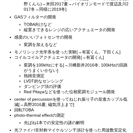
野くんら)→米田2017夏→バイオリンモードで渡辺及川2
017冬→同様に2019冬]
GASフィルターの開発
TOBA向けなど
縦置きできるレンジの広いアクチュエータの開発
感度のいいフォトセンサの開発
変調を加えるなど
モノリシック光学系を使った実験[→有冨くん、下田くん]
コイルコイルアクチュエータの開発[→有冨くん]
変調を100kHzにする[→川﨑新井2016冬; 100kHzの回路
がうまくいかない]
熱雑音測定
LVDT的なセンシング
ダンピング項の評価
Red Pitayaなどを使った位相変調モジュール開発
center of percussionを使ってねじれ振り子の並進カップル低
減[→高野2016夏; 磁気浮上まで]
回転TOBA
photo-thermal effectの測定
光ばね1本での安定性の謎の解明
光ファイバ非対称マイケルソン干渉計を使った周波数安定化