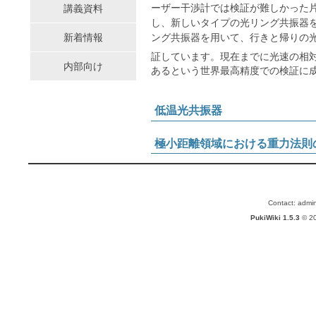
ーザー干渉計では検証が難しかった
講義資料
し、新しいタイプの光リング共振器
ング共振器を用いて、行きと帰りの
新着情報
証しています。現在までに光速の相対
内部向け
あるという世界最高精度での検証に
低温光共振器
極小距離領域における重力法則
Contact: admin
PukiWiki 1.5.3
© 2