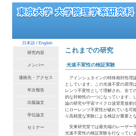
日本語
/
English
これまでの研究
研究内容
光速不変性の検証実験
メンバー
連絡先・アクセス
アインシュタインの特殊相対性理論
としています。この光速不変の原理
年次報告
レンツ不変性として理解され、全て
的な対称性の一つになっています。
出版論文
論の研究や宇宙マイクロ波背景放射(
にローレンツ不変性が破れている可
学位論文
り高精度な実験による検証が重要と
安東研究室では最先端のレーザー干
セミナー
光速不変性の検証実験を行なってい