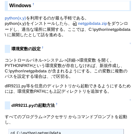
Windows
†
python(x,y)
を利用するのが最も手軽である。
python(x,y)をインストールしたら、
netgpibdata.zip
をダウンロ
ードし、適当な場所に展開する。ここでは、C:\python\netgpibdata
\ に展開したとして話を進める。
↑
†
環境変数の設定
コントロールパネル->システム->詳細->環境変数 を開く。
PYTHONPATHという環境変数が存在しなければ、新規作成し、
C:\python\netgpibdata が含まれるようにする。この変数に複数の
パスを設定する場合は、;で区切る。
dlR9211.py等を任意のディレクトリから起動できるようにするため
には、環境変数PATHにも上記ディレクトリを追加する。
↑
†
dlR9211.pyの起動方法
すべてのプログラム->アクセサリ からコマンドプロンプトを起動
し、
cd C:\python\netgpibdata
