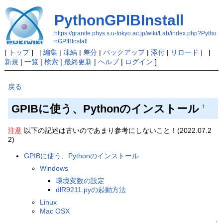
PythonGPIBInstall
https://granite.phys.s.u-tokyo.ac.jp/wiki/Lab/index.php?Pytho
nGPIBInstall
[
トップ
] [
編集
|
凍結
|
差分
|
バックアップ
|
添付
|
リロード
] [
新規
|
一覧
|
検索
|
最終更新
|
ヘルプ
|
ログイン
]
戻る
GPIBに使う、Pythonのインストール
†
注意
以下の記述は古いのであまり参考にしないこと！(2022.07.2
2)
GPIBに使う、Pythonのインストール
Windows
環境変数の設定
dlR9211.pyの起動方法
Linux
Mac OSX
↑