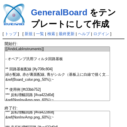
GeneralBoard
をテン
プレートにして作成
[
トップ
] [
新規
|
一覧
|
検索
|
最終更新
|
ヘルプ
|
ログイン
]
開始行:
終了行: