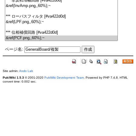
ページ名:
Site admin:
Ando Lab
PukiWiki 1.5.3
© 2001-2020
PukiWiki Development Team
. Powered by PHP 7.4.8. HTML
convert time: 0.002 sec.