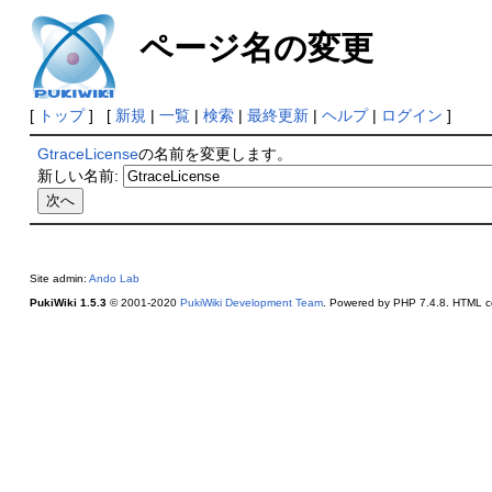
ページ名の変更
[
トップ
] [
新規
|
一覧
|
検索
|
最終更新
|
ヘルプ
|
ログイン
]
GtraceLicense
の名前を変更します。
新しい名前:
Site admin:
Ando Lab
PukiWiki 1.5.3
© 2001-2020
PukiWiki Development Team
. Powered by PHP 7.4.8. HTML co