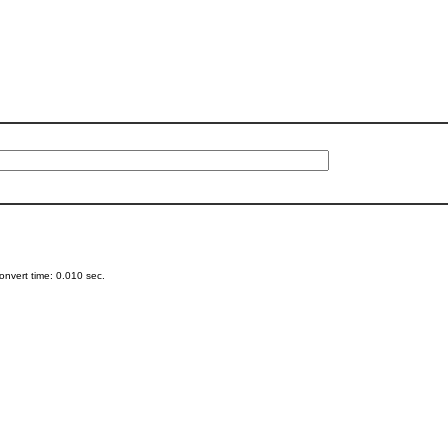
nvert time: 0.010 sec.