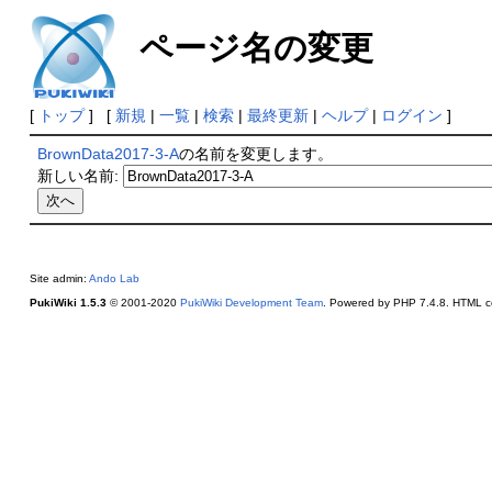
ページ名の変更
[
トップ
] [
新規
|
一覧
|
検索
|
最終更新
|
ヘルプ
|
ログイン
]
BrownData2017-3-A
の名前を変更します。
新しい名前:
Site admin:
Ando Lab
PukiWiki 1.5.3
© 2001-2020
PukiWiki Development Team
. Powered by PHP 7.4.8. HTML co