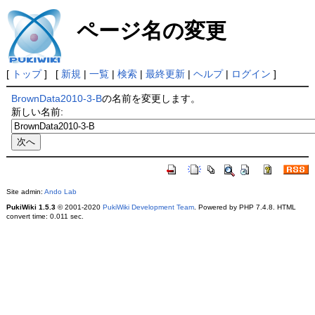
ページ名の変更
[
トップ
] [
新規
|
一覧
|
検索
|
最終更新
|
ヘルプ
|
ログイン
]
BrownData2010-3-B
の名前を変更します。
新しい名前:
Site admin:
Ando Lab
PukiWiki 1.5.3
© 2001-2020
PukiWiki Development Team
. Powered by PHP 7.4.8. HTML
convert time: 0.011 sec.