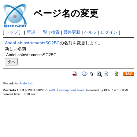
ページ名の変更
[
トップ
] [
新規
|
一覧
|
検索
|
最終更新
|
ヘルプ
|
ログイン
]
AndoLabInstrumentsSG2BC
の名前を変更します。
新しい名前:
Site admin:
Ando Lab
PukiWiki 1.5.3
© 2001-2020
PukiWiki Development Team
. Powered by PHP 7.4.8. HTML
convert time: 0.010 sec.