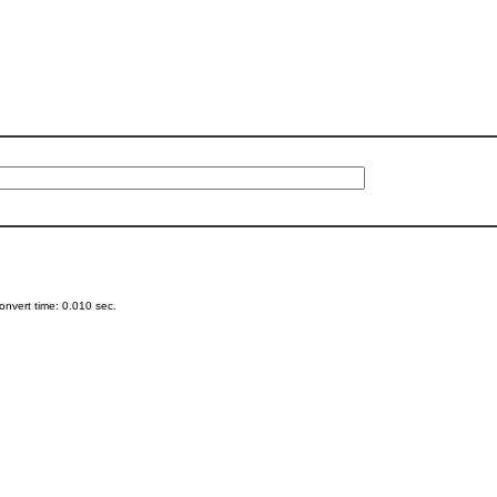
nvert time: 0.010 sec.