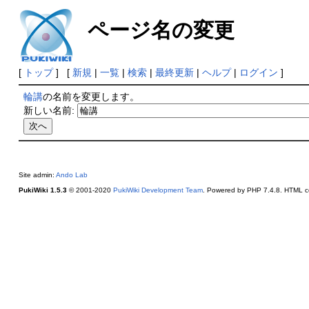
ページ名の変更
[
トップ
] [
新規
|
一覧
|
検索
|
最終更新
|
ヘルプ
|
ログイン
]
輪講
の名前を変更します。
新しい名前:
Site admin:
Ando Lab
PukiWiki 1.5.3
© 2001-2020
PukiWiki Development Team
. Powered by PHP 7.4.8. HTML co