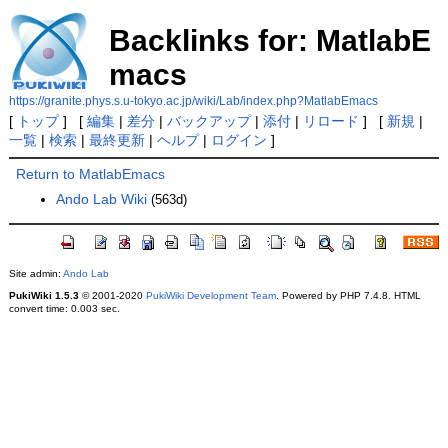
Backlinks for: MatlabE
macs
https://granite.phys.s.u-tokyo.ac.jp/wiki/Lab/index.php?MatlabEmacs
[
トップ
] [
編集
|
差分
|
バックアップ
|
添付
|
リロード
] [
新規
|
一覧
|
検索
|
最終更新
|
ヘルプ
|
ログイン
]
Return to MatlabEmacs
Ando Lab Wiki
(563d)
Site admin:
Ando Lab
PukiWiki 1.5.3
© 2001-2020
PukiWiki Development Team
. Powered by PHP 7.4.8. HTML
convert time: 0.003 sec.