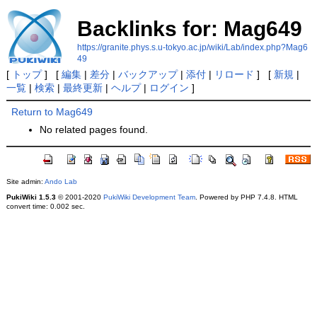
Backlinks for: Mag649
https://granite.phys.s.u-tokyo.ac.jp/wiki/Lab/index.php?Mag6
49
[
トップ
] [
編集
|
差分
|
バックアップ
|
添付
|
リロード
] [
新規
|
一覧
|
検索
|
最終更新
|
ヘルプ
|
ログイン
]
Return to Mag649
No related pages found.
Site admin:
Ando Lab
PukiWiki 1.5.3
© 2001-2020
PukiWiki Development Team
. Powered by PHP 7.4.8. HTML
convert time: 0.002 sec.