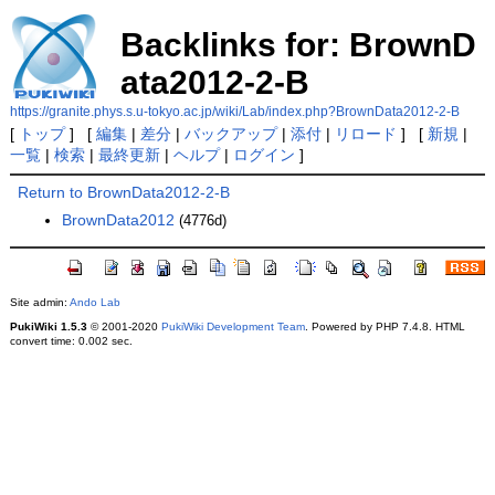
Backlinks for: BrownD
ata2012-2-B
https://granite.phys.s.u-tokyo.ac.jp/wiki/Lab/index.php?BrownData2012-2-B
[
トップ
] [
編集
|
差分
|
バックアップ
|
添付
|
リロード
] [
新規
|
一覧
|
検索
|
最終更新
|
ヘルプ
|
ログイン
]
Return to BrownData2012-2-B
BrownData2012
(4776d)
Site admin:
Ando Lab
PukiWiki 1.5.3
© 2001-2020
PukiWiki Development Team
. Powered by PHP 7.4.8. HTML
convert time: 0.002 sec.