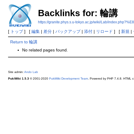
Backlinks for: 輪講
https://granite.phys.s.u-tokyo.ac.jp/wiki/Lab/index.
[
トップ
] [
編集
|
差分
|
バックアップ
|
添付
|
リロード
] [
新規
|
Return to 輪講
No related pages found.
Site admin:
Ando Lab
PukiWiki 1.5.3
© 2001-2020
PukiWiki Development Team
. Powered by PHP 7.4.8. HTML co