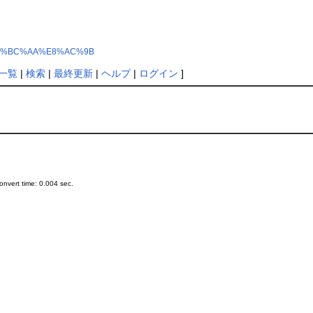
php?%E8%BC%AA%E8%AC%9B
一覧
|
検索
|
最終更新
|
ヘルプ
|
ログイン
]
nvert time: 0.004 sec.