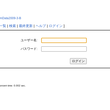
rownData2009-3-B
一覧
|
検索
|
最終更新
|
ヘルプ
|
ログイン
]
ユーザー名:
パスワード:
nvert time: 0.002 sec.