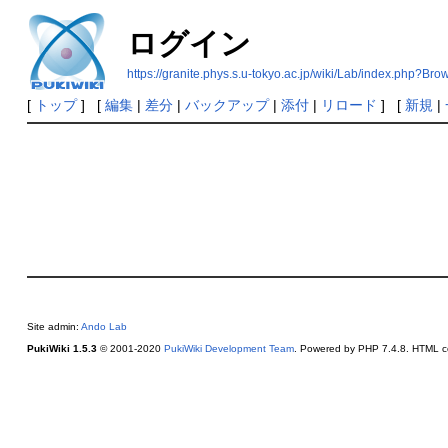
ログイン
https://granite.phys.s.u-tokyo.ac.jp/wiki/Lab/index.php?B
[
トップ
] [
編集
|
差分
|
バックアップ
|
添付
|
リロード
] [
新規
|
Site admin:
Ando Lab
PukiWiki 1.5.3
© 2001-2020
PukiWiki Development Team
. Powered by PHP 7.4.8. HTML co