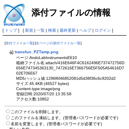
添付ファイルの情報
[
トップ
] [
新規
|
一覧
|
検索
|
最終更新
|
ヘルプ
|
ログイン
]
[
添付ファイル一覧
] [
全ページの添付ファイル一覧
]
transfun_PZTamp.png
ページ:AndoLabInstrumentsE610
格納ファイル名:attach/416E646F4C6162496E737472756D
656E747345363130_7472616E7366756E5F505A54616D7
02E706E67
MD5ハッシュ値:1296f6f46852081d5d38f36c6c9202d2
サイズ:45.4KB (46527 bytes)
Content-type:image/png
登録日時:2020/07/20 13:35:58
アクセス数:10852
このファイルを削除します。
このファイルを凍結します。(管理者パスワードが必要です)
名前を変更します。(管理者パスワードが必要です)