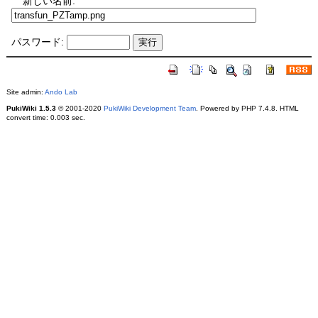
新しい名前:
パスワード:
Site admin:
Ando Lab
PukiWiki 1.5.3
© 2001-2020
PukiWiki Development Team
. Powered by PHP 7.4.8. HTML
convert time: 0.003 sec.