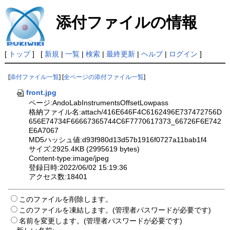
添付ファイルの情報
[
トップ
] [
新規
|
一覧
|
検索
|
最終更新
|
ヘルプ
|
ログイン
]
[
添付ファイル一覧
] [
全ページの添付ファイル一覧
]
front.jpg
ページ:AndoLabInstrumentsOffsetLowpass
格納ファイル名:attach/416E646F4C6162496E737472756D
656E74734F66667365744C6F7770617373_66726F6E742
E6A7067
MD5ハッシュ値:d93f980d13d57b1916f0727a11bab1f4
サイズ:2925.4KB (2995619 bytes)
Content-type:image/jpeg
登録日時:2022/06/02 15:19:36
アクセス数:18401
このファイルを削除します。
このファイルを凍結します。(管理者パスワードが必要です)
名前を変更します。(管理者パスワードが必要です)