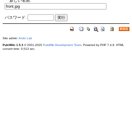
新しい名前:
パスワード:
Site admin:
Ando Lab
PukiWiki 1.5.3
© 2001-2020
PukiWiki Development Team
. Powered by PHP 7.4.8. HTML
convert time: 0.013 sec.