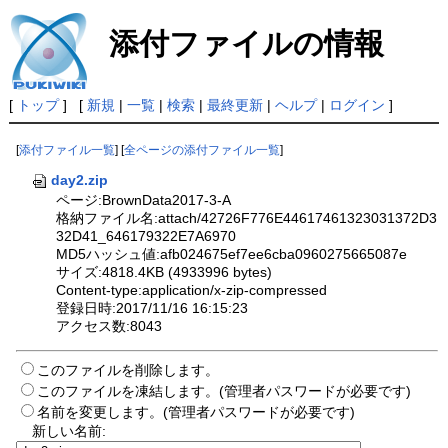
添付ファイルの情報
[
トップ
] [
新規
|
一覧
|
検索
|
最終更新
|
ヘルプ
|
ログイン
]
[
添付ファイル一覧
] [
全ページの添付ファイル一覧
]
day2.zip
ページ:BrownData2017-3-A
格納ファイル名:attach/42726F776E44617461323031372D3
32D41_646179322E7A6970
MD5ハッシュ値:afb024675ef7ee6cba0960275665087e
サイズ:4818.4KB (4933996 bytes)
Content-type:application/x-zip-compressed
登録日時:2017/11/16 16:15:23
アクセス数:8043
このファイルを削除します。
このファイルを凍結します。(管理者パスワードが必要です)
名前を変更します。(管理者パスワードが必要です)
新しい名前: