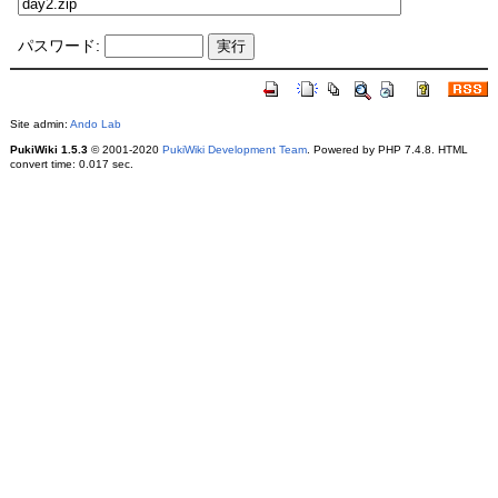
パスワード:
Site admin:
Ando Lab
PukiWiki 1.5.3
© 2001-2020
PukiWiki Development Team
. Powered by PHP 7.4.8. HTML
convert time: 0.017 sec.