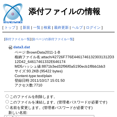
添付ファイルの情報
[
トップ
] [
新規
|
一覧
|
検索
|
最終更新
|
ヘルプ
|
ログイン
]
[
添付ファイル一覧
] [
全ページの添付ファイル一覧
]
data3.dat
ページ:BrownData2011-1-B
格納ファイル名:attach/42726F776E44617461323031312D3
12D42_64617461332E646174
MD5ハッシュ値:8871b3ed32f96f0a5190ecb1f8bb1bb3
サイズ:93.2KB (95422 bytes)
Content-type:text/plain
登録日時:2011/10/17 15:01:50
アクセス数:7710
このファイルを削除します。
このファイルを凍結します。(管理者パスワードが必要です)
名前を変更します。(管理者パスワードが必要です)
新しい名前: