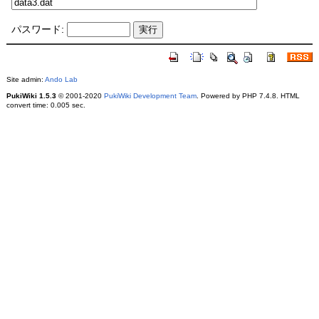
パスワード:
Site admin:
Ando Lab
PukiWiki 1.5.3
© 2001-2020
PukiWiki Development Team
. Powered by PHP 7.4.8. HTML
convert time: 0.005 sec.