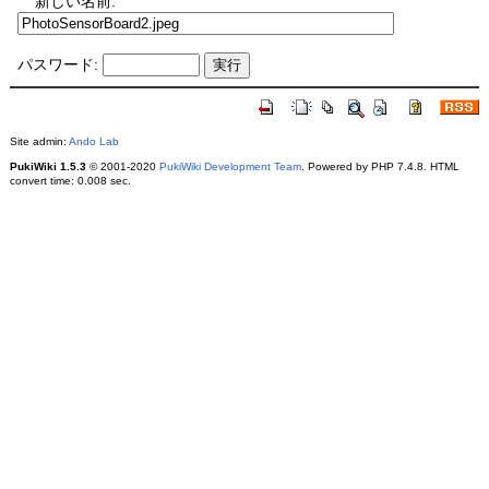
新しい名前:
パスワード:
Site admin:
Ando Lab
PukiWiki 1.5.3
© 2001-2020
PukiWiki Development Team
. Powered by PHP 7.4.8. HTML
convert time: 0.008 sec.