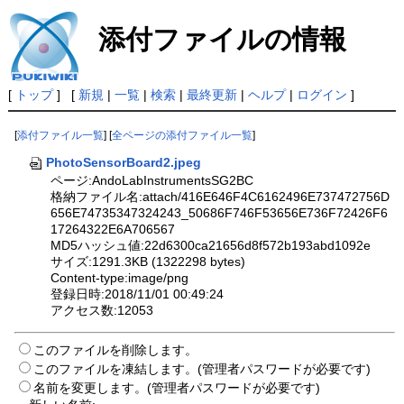
添付ファイルの情報
[
トップ
] [
新規
|
一覧
|
検索
|
最終更新
|
ヘルプ
|
ログイン
]
[
添付ファイル一覧
] [
全ページの添付ファイル一覧
]
PhotoSensorBoard2.jpeg
ページ:AndoLabInstrumentsSG2BC
格納ファイル名:attach/416E646F4C6162496E737472756D
656E74735347324243_50686F746F53656E736F72426F6
17264322E6A706567
MD5ハッシュ値:22d6300ca21656d8f572b193abd1092e
サイズ:1291.3KB (1322298 bytes)
Content-type:image/png
登録日時:2018/11/01 00:49:24
アクセス数:12053
このファイルを削除します。
このファイルを凍結します。(管理者パスワードが必要です)
名前を変更します。(管理者パスワードが必要です)