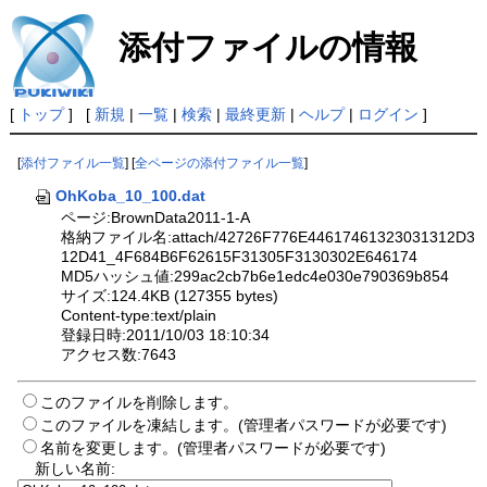
添付ファイルの情報
[
トップ
] [
新規
|
一覧
|
検索
|
最終更新
|
ヘルプ
|
ログイン
]
[
添付ファイル一覧
] [
全ページの添付ファイル一覧
]
OhKoba_10_100.dat
ページ:BrownData2011-1-A
格納ファイル名:attach/42726F776E44617461323031312D3
12D41_4F684B6F62615F31305F3130302E646174
MD5ハッシュ値:299ac2cb7b6e1edc4e030e790369b854
サイズ:124.4KB (127355 bytes)
Content-type:text/plain
登録日時:2011/10/03 18:10:34
アクセス数:7643
このファイルを削除します。
このファイルを凍結します。(管理者パスワードが必要です)
名前を変更します。(管理者パスワードが必要です)
新しい名前: