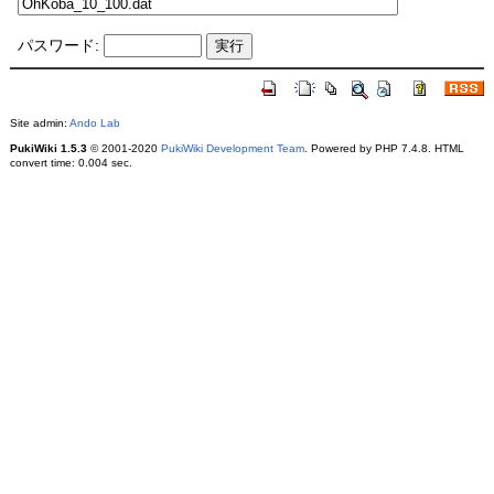
パスワード:
Site admin:
Ando Lab
PukiWiki 1.5.3
© 2001-2020
PukiWiki Development Team
. Powered by PHP 7.4.8. HTML
convert time: 0.004 sec.