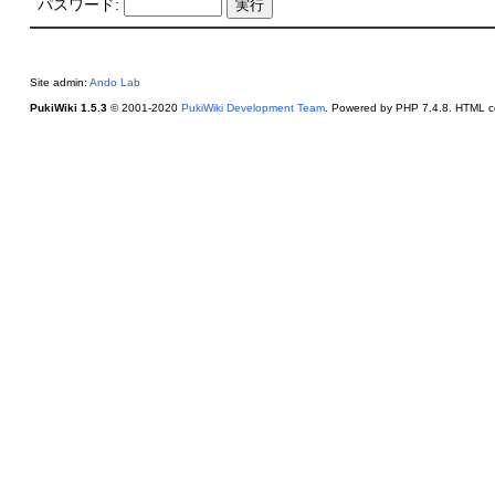
パスワード:
Site admin:
Ando Lab
PukiWiki 1.5.3
© 2001-2020
PukiWiki Development Team
. Powered by PHP 7.4.8. HTML co