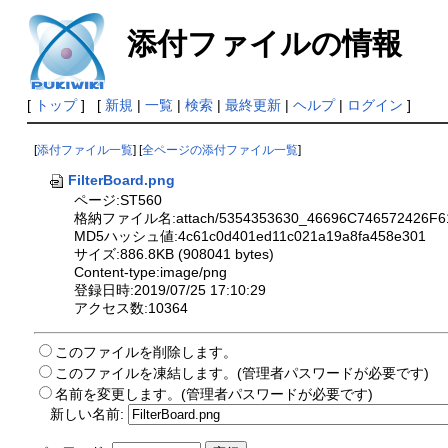
添付ファイルの情報
[
トップ
] [
新規
|
一覧
|
検索
|
最終更新
|
ヘルプ
|
ログイン
]
[
添付ファイル一覧
] [
全ページの添付ファイル一覧
]
FilterBoard.png
ページ:ST560
格納ファイル名:attach/5354353630_46696C746572426F6
MD5ハッシュ値:4c61c0d401ed11c021a19a8fa458e301
サイズ:886.8KB (908041 bytes)
Content-type:image/png
登録日時:2019/07/25 17:10:29
アクセス数:10364
このファイルを削除します。
このファイルを凍結します。(管理者パスワードが必要です)
名前を変更します。(管理者パスワードが必要です)
新しい名前: