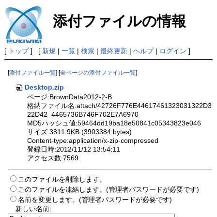
添付ファイルの情報
[
トップ
] [
新規
|
一覧
|
検索
|
最終更新
|
ヘルプ
|
ログイン
]
[
添付ファイル一覧
] [
全ページの添付ファイル一覧
]
Desktop.zip
ページ:BrownData2012-2-B
格納ファイル名:attach/42726F776E44617461323031322D3
22D42_4465736B746F702E7A6970
MD5ハッシュ値:59464dd19ba18e50841c05343823e046
サイズ:3811.9KB (3903384 bytes)
Content-type:application/x-zip-compressed
登録日時:2012/11/12 13:54:11
アクセス数:7569
このファイルを削除します。
このファイルを凍結します。(管理者パスワードが必要です)
名前を変更します。(管理者パスワードが必要です)
新しい名前: