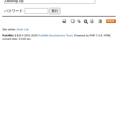
パスワード:
Site admin:
Ando Lab
PukiWiki 1.5.3
© 2001-2020
PukiWiki Development Team
. Powered by PHP 7.4.8. HTML
convert time: 0.018 sec.