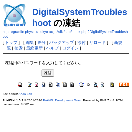
DigitalSystemTroubles
hoot
の凍結
https://granite.phys.s.u-tokyo.ac.jp/wiki/Lab/index.php?DigitalSystemTroublesh
oot
[
トップ
] [
編集
|
差分
|
バックアップ
|
添付
|
リロード
] [
新規
|
一覧
|
検索
|
最終更新
|
ヘルプ
|
ログイン
]
凍結用のパスワードを入力してください。
Site admin:
Ando Lab
PukiWiki 1.5.3
© 2001-2020
PukiWiki Development Team
. Powered by PHP 7.4.8. HTML
convert time: 0.002 sec.