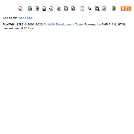
Site admin:
Ando Lab
PukiWiki 1.5.3
© 2001-2020
PukiWiki Development Team
. Powered by PHP 7.4.8. HTML
convert time: 0.003 sec.