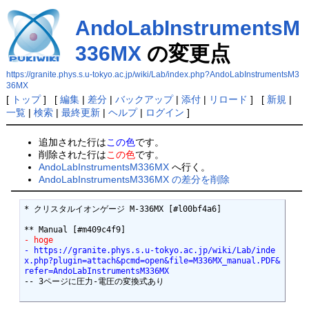
AndoLabInstrumentsM
336MX
の変更点
https://granite.phys.s.u-tokyo.ac.jp/wiki/Lab/index.php?AndoLabInstrumentsM3
36MX
[
トップ
] [
編集
|
差分
|
バックアップ
|
添付
|
リロード
] [
新規
|
一覧
|
検索
|
最終更新
|
ヘルプ
|
ログイン
]
追加された行は
この色
です。
削除された行は
この色
です。
AndoLabInstrumentsM336MX
へ行く。
AndoLabInstrumentsM336MX の差分を削除
* クリスタルイオンゲージ M-336MX [#l00bf4a6]

- hoge
- https://granite.phys.s.u-tokyo.ac.jp/wiki/Lab/inde
x.php?plugin=attach&pcmd=open&file=M336MX_manual.PDF&
refer=AndoLabInstrumentsM336MX