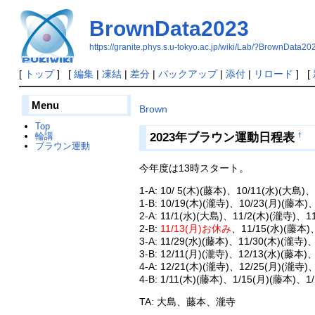
BrownData2023
https://granite.phys.s.u-tokyo.ac.jp/wiki/Lab/?BrownData20
[
トップ
] [
編集
|
凍結
|
差分
|
バックアップ
|
添付
|
リロード
] [
Menu
Brown
Top
輪講
2023年ブラウン運動日程表
†
ブラウン運動
今年度は13時スタート。
1-A: 10/ 5(木)(藤本)、10/11(水)(大島)
1-B: 10/19(木)(瀧寺)、10/23(月)(藤本)
2-A: 11/1(水)(大島)、11/2(木)(瀧寺)、1
2-B:
11/13(月)お休み
、11/15(水)(藤本)
3-A: 11/29(水)(藤本)、11/30(木)(瀧寺)
3-B: 12/11(月)(瀧寺)、12/13(水)(藤本)
4-A: 12/21(木)(瀧寺)、12/25(月)(瀧寺)
4-B: 1/11(木)(藤本)、1/15(月)(藤本)、1
TA: 大島、藤本、瀧寺