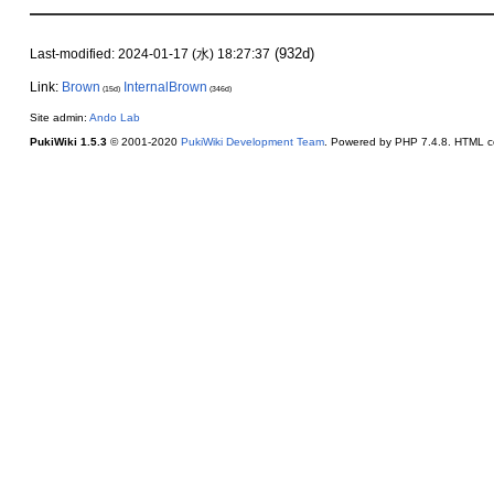
(932d)
Last-modified: 2024-01-17 (水) 18:27:37
Link:
Brown
InternalBrown
(15d)
(346d)
Site admin:
Ando Lab
PukiWiki 1.5.3
© 2001-2020
PukiWiki Development Team
. Powered by PHP 7.4.8. HTML co