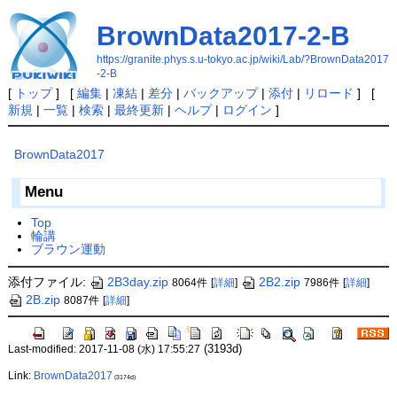
BrownData2017-2-B
https://granite.phys.s.u-tokyo.ac.jp/wiki/Lab/?BrownData2017
-2-B
[
トップ
] [
編集
|
凍結
|
差分
|
バックアップ
|
添付
|
リロード
] [
新規
|
一覧
|
検索
|
最終更新
|
ヘルプ
|
ログイン
]
BrownData2017
Menu
Top
輪講
ブラウン運動
添付ファイル:
2B3day.zip
2B2.zip
8064件
[
詳細
]
7986件
[
詳細
]
2B.zip
8087件
[
詳細
]
(3193d)
Last-modified: 2017-11-08 (水) 17:55:27
Link:
BrownData2017
(3174d)