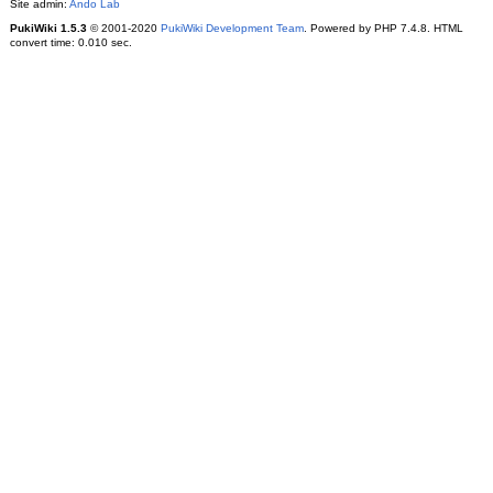
Site admin:
Ando Lab
PukiWiki 1.5.3
© 2001-2020
PukiWiki Development Team
. Powered by PHP 7.4.8. HTML
convert time: 0.010 sec.