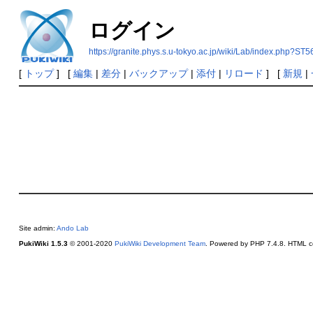
ログイン
https://granite.phys.s.u-tokyo.ac.jp/wiki/Lab/index.php?ST5
[
トップ
] [
編集
|
差分
|
バックアップ
|
添付
|
リロード
] [
新規
|
Site admin:
Ando Lab
PukiWiki 1.5.3
© 2001-2020
PukiWiki Development Team
. Powered by PHP 7.4.8. HTML co