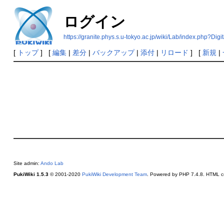
ログイン
https://granite.phys.s.u-tokyo.ac.jp/wiki/Lab/index.php?Di
[
トップ
] [
編集
|
差分
|
バックアップ
|
添付
|
リロード
] [
新規
|
Site admin:
Ando Lab
PukiWiki 1.5.3
© 2001-2020
PukiWiki Development Team
. Powered by PHP 7.4.8. HTML co