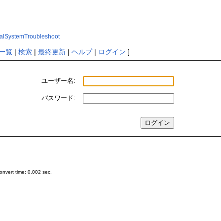
gitalSystemTroubleshoot
一覧
|
検索
|
最終更新
|
ヘルプ
|
ログイン
]
ユーザー名:
パスワード:
nvert time: 0.002 sec.