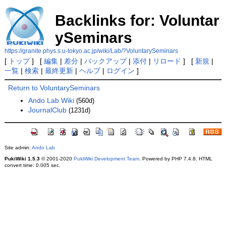
Backlinks for: Voluntar
ySeminars
https://granite.phys.s.u-tokyo.ac.jp/wiki/Lab/?VoluntarySeminars
[
トップ
] [
編集
|
差分
|
バックアップ
|
添付
|
リロード
] [
新規
|
一覧
|
検索
|
最終更新
|
ヘルプ
|
ログイン
]
Return to VoluntarySeminars
Ando Lab Wiki
(560d)
JournalClub
(1231d)
Site admin:
Ando Lab
PukiWiki 1.5.3
© 2001-2020
PukiWiki Development Team
. Powered by PHP 7.4.8. HTML
convert time: 0.005 sec.