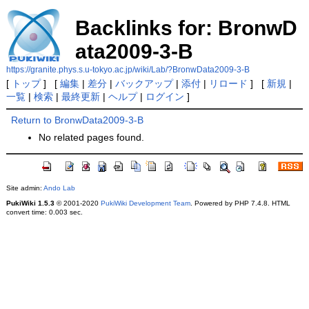
Backlinks for: BronwD
ata2009-3-B
https://granite.phys.s.u-tokyo.ac.jp/wiki/Lab/?BronwData2009-3-B
[
トップ
] [
編集
|
差分
|
バックアップ
|
添付
|
リロード
] [
新規
|
一覧
|
検索
|
最終更新
|
ヘルプ
|
ログイン
]
Return to BronwData2009-3-B
No related pages found.
Site admin:
Ando Lab
PukiWiki 1.5.3
© 2001-2020
PukiWiki Development Team
. Powered by PHP 7.4.8. HTML
convert time: 0.003 sec.