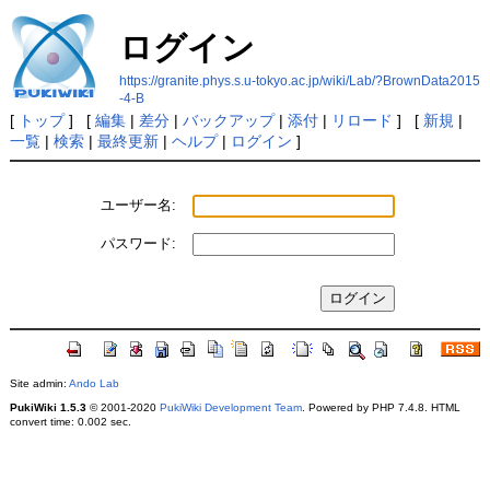
ログイン
https://granite.phys.s.u-tokyo.ac.jp/wiki/Lab/?BrownData2015
-4-B
[
トップ
] [
編集
|
差分
|
バックアップ
|
添付
|
リロード
] [
新規
|
一覧
|
検索
|
最終更新
|
ヘルプ
|
ログイン
]
ユーザー名:
パスワード:
Site admin:
Ando Lab
PukiWiki 1.5.3
© 2001-2020
PukiWiki Development Team
. Powered by PHP 7.4.8. HTML
convert time: 0.002 sec.