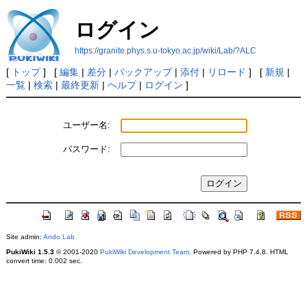
ログイン
https://granite.phys.s.u-tokyo.ac.jp/wiki/Lab/?ALC
[
トップ
] [
編集
|
差分
|
バックアップ
|
添付
|
リロード
] [
新規
|
一覧
|
検索
|
最終更新
|
ヘルプ
|
ログイン
]
ユーザー名:
パスワード:
Site admin:
Ando Lab
PukiWiki 1.5.3
© 2001-2020
PukiWiki Development Team
. Powered by PHP 7.4.8. HTML
convert time: 0.002 sec.