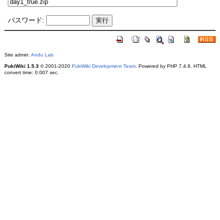
パスワード:
Site admin:
Ando Lab
PukiWiki 1.5.3
© 2001-2020
PukiWiki Development Team
. Powered by PHP 7.4.8. HTML
convert time: 0.007 sec.