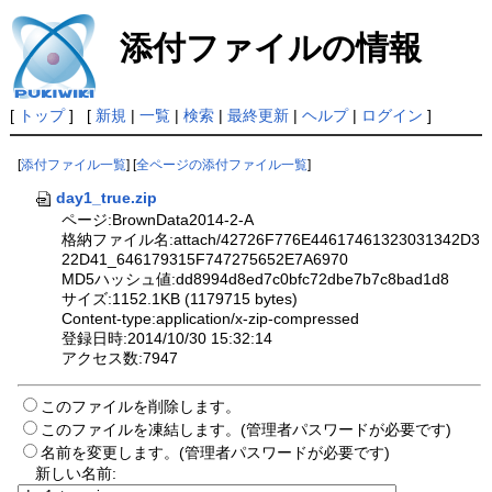
添付ファイルの情報
[
トップ
] [
新規
|
一覧
|
検索
|
最終更新
|
ヘルプ
|
ログイン
]
[
添付ファイル一覧
] [
全ページの添付ファイル一覧
]
day1_true.zip
ページ:BrownData2014-2-A
格納ファイル名:attach/42726F776E44617461323031342D3
22D41_646179315F747275652E7A6970
MD5ハッシュ値:dd8994d8ed7c0bfc72dbe7b7c8bad1d8
サイズ:1152.1KB (1179715 bytes)
Content-type:application/x-zip-compressed
登録日時:2014/10/30 15:32:14
アクセス数:7947
このファイルを削除します。
このファイルを凍結します。(管理者パスワードが必要です)
名前を変更します。(管理者パスワードが必要です)
新しい名前: