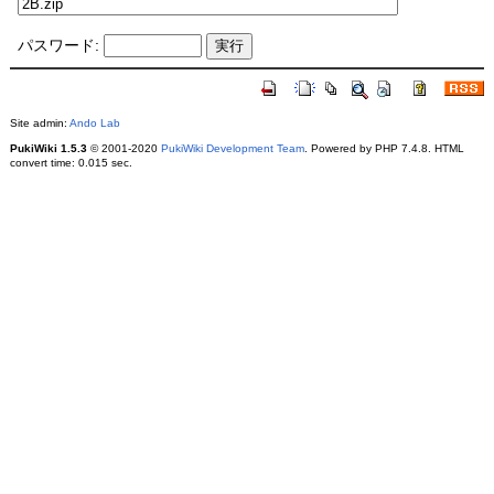
パスワード:
Site admin:
Ando Lab
PukiWiki 1.5.3
© 2001-2020
PukiWiki Development Team
. Powered by PHP 7.4.8. HTML
convert time: 0.015 sec.