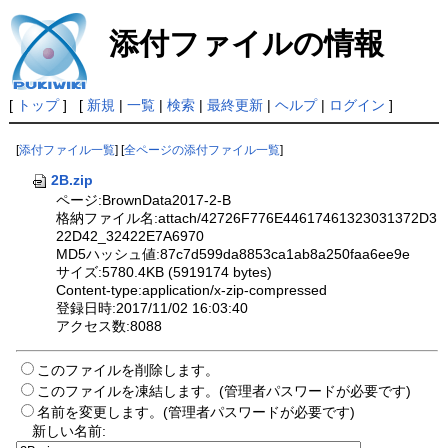
添付ファイルの情報
[
トップ
] [
新規
|
一覧
|
検索
|
最終更新
|
ヘルプ
|
ログイン
]
[
添付ファイル一覧
] [
全ページの添付ファイル一覧
]
2B.zip
ページ:BrownData2017-2-B
格納ファイル名:attach/42726F776E44617461323031372D3
22D42_32422E7A6970
MD5ハッシュ値:87c7d599da8853ca1ab8a250faa6ee9e
サイズ:5780.4KB (5919174 bytes)
Content-type:application/x-zip-compressed
登録日時:2017/11/02 16:03:40
アクセス数:8088
このファイルを削除します。
このファイルを凍結します。(管理者パスワードが必要です)
名前を変更します。(管理者パスワードが必要です)
新しい名前: