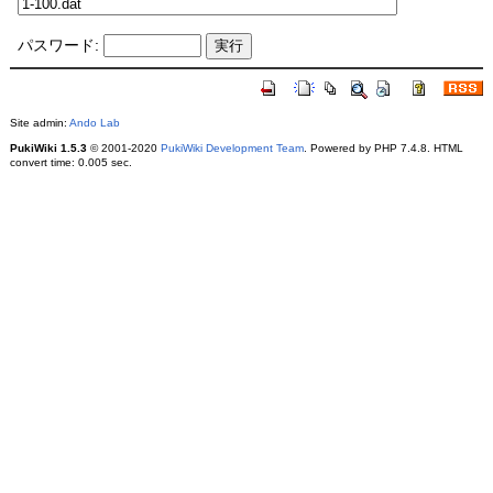
パスワード:
Site admin:
Ando Lab
PukiWiki 1.5.3
© 2001-2020
PukiWiki Development Team
. Powered by PHP 7.4.8. HTML
convert time: 0.005 sec.