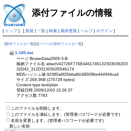
添付ファイルの情報
[
トップ
] [
新規
|
一覧
|
検索
|
最終更新
|
ヘルプ
|
ログイン
]
[
添付ファイル一覧
] [
全ページの添付ファイル一覧
]
1-100.dat
ページ:BrownData2009-3-B
格納ファイル名:attach/42726F776E44617461323030392D3
32D42_312D3130302E646174
MD5ハッシュ値:92385a6f25bfad0c685096e444944ca4
サイズ:269.3KB (275728 bytes)
Content-type:text/plain
登録日時:2009/12/03 15:26:37
アクセス数:7783
このファイルを削除します。
このファイルを凍結します。(管理者パスワードが必要です)
名前を変更します。(管理者パスワードが必要です)
新しい名前: