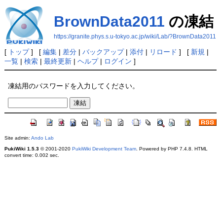
BrownData2011
の凍結
https://granite.phys.s.u-tokyo.ac.jp/wiki/Lab/?BrownData2011
[
トップ
] [
編集
|
差分
|
バックアップ
|
添付
|
リロード
] [
新規
|
一覧
|
検索
|
最終更新
|
ヘルプ
|
ログイン
]
凍結用のパスワードを入力してください。
Site admin:
Ando Lab
PukiWiki 1.5.3
© 2001-2020
PukiWiki Development Team
. Powered by PHP 7.4.8. HTML
convert time: 0.002 sec.