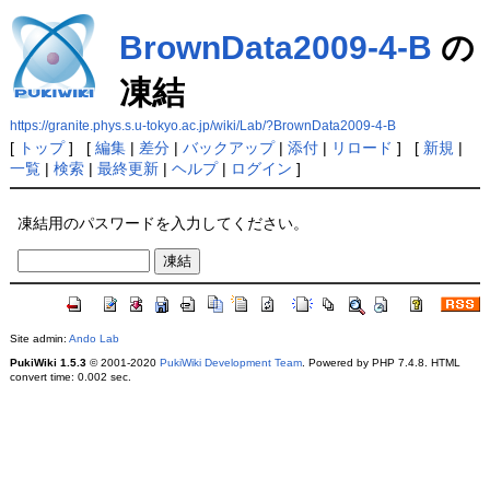
BrownData2009-4-B
の
凍結
https://granite.phys.s.u-tokyo.ac.jp/wiki/Lab/?BrownData2009-4-B
[
トップ
] [
編集
|
差分
|
バックアップ
|
添付
|
リロード
] [
新規
|
一覧
|
検索
|
最終更新
|
ヘルプ
|
ログイン
]
凍結用のパスワードを入力してください。
Site admin:
Ando Lab
PukiWiki 1.5.3
© 2001-2020
PukiWiki Development Team
. Powered by PHP 7.4.8. HTML
convert time: 0.002 sec.